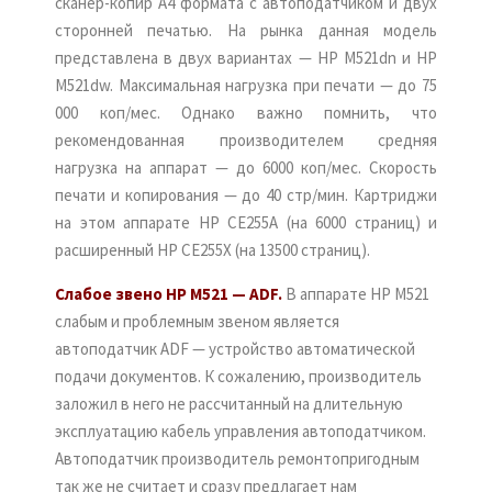
сканер-копир А4 формата с автоподатчиком и двух
сторонней печатью. На рынка данная модель
представлена в двух вариантах — HP M521dn и HP
M521dw. Максимальная нагрузка при печати — до 75
000 коп/мес. Однако важно помнить, что
рекомендованная производителем средняя
нагрузка на аппарат — до 6000 коп/мес. Скорость
печати и копирования — до 40 стр/мин. Картриджи
на этом аппарате HP CE255A (на 6000 страниц) и
расширенный HP CE255X (на 13500 страниц).
Слабое звено HP M521 — ADF.
В аппарате HP M521
слабым и проблемным звеном является
автоподатчик ADF — устройство автоматической
подачи документов. К сожалению, производитель
заложил в него не рассчитанный на длительную
эксплуатацию кабель управления автоподатчиком.
Автоподатчик производитель ремонтопригодным
так же не считает и сразу предлагает нам