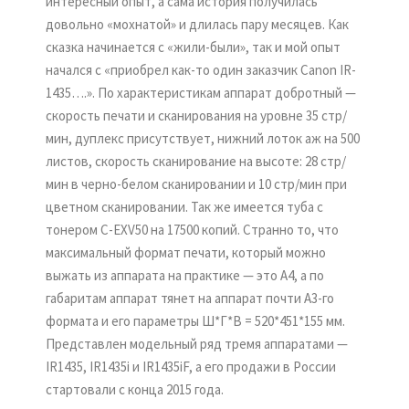
интересный опыт, а сама история получилась
довольно «мохнатой» и длилась пару месяцев. Как
сказка начинается с «жили-были», так и мой опыт
начался с «приобрел как-то один заказчик Canon IR-
1435….». По характеристикам аппарат добротный —
скорость печати и сканирования на уровне 35 стр/
мин, дуплекс присутствует, нижний лоток аж на 500
листов, скорость сканирование на высоте: 28 стр/
мин в черно-белом сканировании и 10 стр/мин при
цветном сканировании. Так же имеется туба с
тонером C-EXV50 на 17500 копий. Странно то, что
максимальный формат печати, который можно
выжать из аппарата на практике — это А4, а по
габаритам аппарат тянет на аппарат почти А3-го
формата и его параметры Ш*Г*В = 520*451*155 мм.
Представлен модельный ряд тремя аппаратами —
IR1435, IR1435i и IR1435iF, а его продажи в России
стартовали с конца 2015 года.