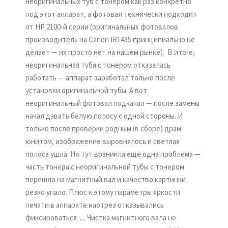
неоригинальных туб с тонером как раз конкретно
под этот аппарат, а фотовал технически подходит
от HP 2100-й серии (оригинальных фотовалов
производитель на Canon IR1435 принципиально не
делает — их просто нет на нашем рынке). В итоге,
неоригинальная туба с тонером отказалась
работать — аппарат заработал только после
установки оригинальной тубы. А вот
неоригинальный фотовал подкачал — после замены
начал давать белую полосу с одной стороны. И
только после проверки родным (в сборе) драм-
юнитом, изображение выровнялось и светлая
полоса ушла. Но тут возникла еще одна проблема —
часть тонера с неоригинальной тубы с тонером
перешло на магнитный вал и качество картинки
резко упало. Плюс к этому параметры яркости
печати в аппарате наотрез отказывались
фиксироваться…. Чистка магнитного вала не