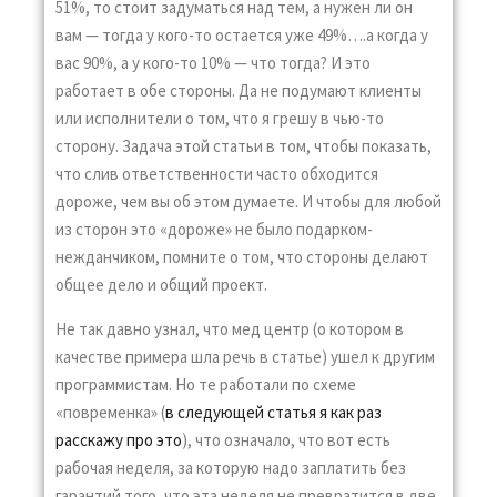
51%, то стоит задуматься над тем, а нужен ли он
вам — тогда у кого-то остается уже 49%….а когда у
вас 90%, а у кого-то 10% — что тогда? И это
работает в обе стороны. Да не подумают клиенты
или исполнители о том, что я грешу в чью-то
сторону. Задача этой статьи в том, чтобы показать,
что слив ответственности часто обходится
дороже, чем вы об этом думаете. И чтобы для любой
из сторон это «дороже» не было подарком-
нежданчиком, помните о том, что стороны делают
общее дело и общий проект.
Не так давно узнал, что мед центр (о котором в
качестве примера шла речь в статье) ушел к другим
программистам. Но те работали по схеме
«повременка» (
в следующей статья я как раз
расскажу про это
), что означало, что вот есть
рабочая неделя, за которую надо заплатить без
гарантий того, что эта неделя не превратится в две,