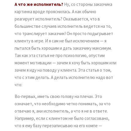
А что же исполнитель?
Ну, со стороны заказчика
картинка вроде прояснилась. А как обычно
реагирует исполнитель? Оказывается, что в
большинстве случаев исполнитель ведется на то,
что транслирует заказчик! Он просто подыгрывает
клиенту в игре. И я сам не был исключением — я
пытался быть хорошим и дать заказчику максимум.
Так как эта статья не про психологию, опустим
момент мотивации — зачем я хочу быть хорошим или
зачем я иду на поводу у клиента. Эта статья о том,
что с этим делать. А делать исполнителю надо вот
что:
Во-первых, иметь свою голову на плечах. Это
означает, что необходимо четко понимать, за что
отвечаю я, аки исполнитель, а что я не в ответе.
Например, если с клиентом не было согласовано,
что я ему базу перезаписываю на его компе —