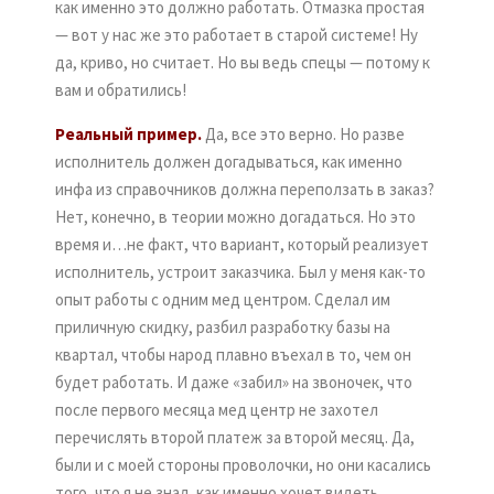
как именно это должно работать. Отмазка простая
— вот у нас же это работает в старой системе! Ну
да, криво, но считает. Но вы ведь спецы — потому к
вам и обратились!
Реальный пример.
Да, все это верно. Но разве
исполнитель должен догадываться, как именно
инфа из справочников должна переползать в заказ?
Нет, конечно, в теории можно догадаться. Но это
время и…не факт, что вариант, который реализует
исполнитель, устроит заказчика. Был у меня как-то
опыт работы с одним мед центром. Сделал им
приличную скидку, разбил разработку базы на
квартал, чтобы народ плавно въехал в то, чем он
будет работать. И даже «забил» на звоночек, что
после первого месяца мед центр не захотел
перечислять второй платеж за второй месяц. Да,
были и с моей стороны проволочки, но они касались
того, что я не знал, как именно хочет видеть