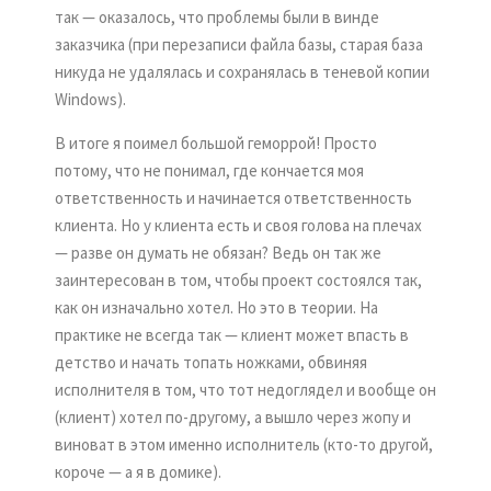
так — оказалось, что проблемы были в винде
заказчика (при перезаписи файла базы, старая база
никуда не удалялась и сохранялась в теневой копии
Windows).
В итоге я поимел большой геморрой! Просто
потому, что не понимал, где кончается моя
ответственность и начинается ответственность
клиента. Но у клиента есть и своя голова на плечах
— разве он думать не обязан? Ведь он так же
заинтересован в том, чтобы проект состоялся так,
как он изначально хотел. Но это в теории. На
практике не всегда так — клиент может впасть в
детство и начать топать ножками, обвиняя
исполнителя в том, что тот недоглядел и вообще он
(клиент) хотел по-другому, а вышло через жопу и
виноват в этом именно исполнитель (кто-то другой,
короче — а я в домике).