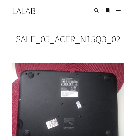
LALAB
Главно
Найти
Больше инф
SALE_05_ACER_N15Q3_02