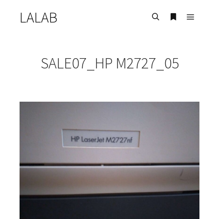
LALAB
Главно
Найти
Больше инф
SALE07_HP M2727_05