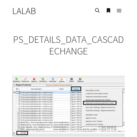
LALAB
Главно
Найти
Больше инф
PS_DETAILS_DATA_CASCAD
ECHANGE