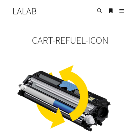
LALAB
Главно
Найти
Больше инф
CART-REFUEL-ICON