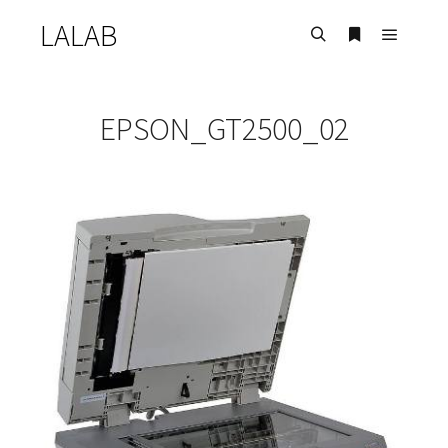
LALAB
Главно
Найти
Больше инф
EPSON_GT2500_02