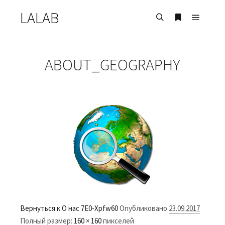
LALAB
Главно
Найти
Больше инф
ABOUT_GEOGRAPHY
Вернуться к О нас
7E0-Xpfw60
Опубликовано
23.09.2017
Полный размер:
160 × 160
пикселей